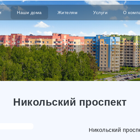
и
Наши дома
Жителям
Услуги
О комп
Никольский проспект
Никольский просп