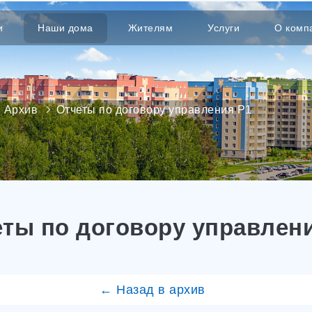
и
Наши дома
Жителям
Услуги
О комп
Архив
Отчеты по договору управления Р1
ты по договору управлен
← Назад в архив