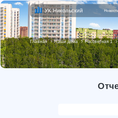
УК Никольский
Новост
Главная
Наши дома
Рассветная 1
Отче