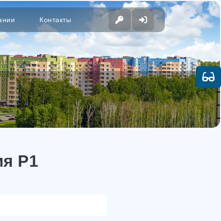
ании
Контакты
ия Р1