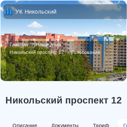
УК Никольский
Главная
Наши дома
Никольский проспект 12
Голосование
Никольский проспект 12
Описание
Документы
Тариф
Г