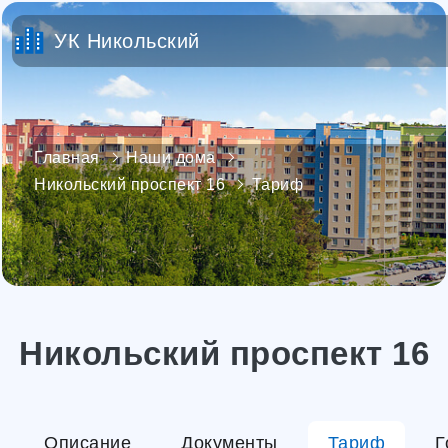
УК Никольский
Главная
Наши дома
Никольский проспект 16
Тариф
Никольский проспект 16
Описание
Документы
Тариф
Г