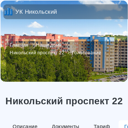
УК Никольский
Главная
Наши дома
Никольский проспект 22
Голосование
Никольский проспект 22
Описание
Документы
Тариф
Г