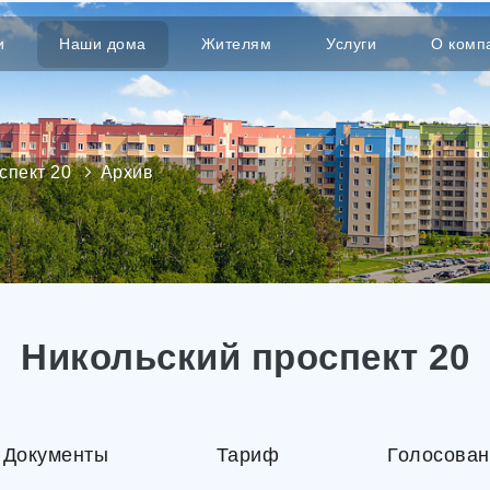
и
Наши дома
Жителям
Услуги
О комп
спект 20
Архив
Никольский проспект 20
Документы
Тариф
Голосован