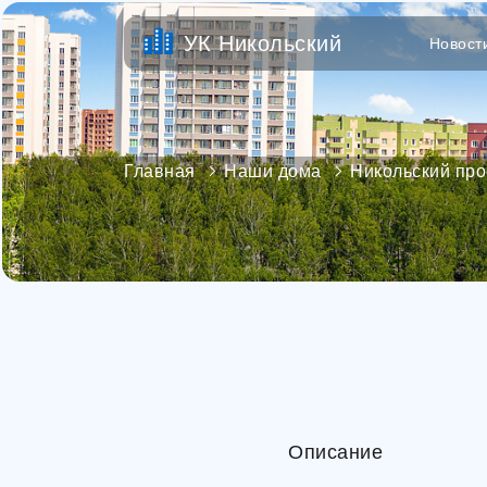
УК Никольский
Новост
Главная
Наши дома
Никольский про
Описание