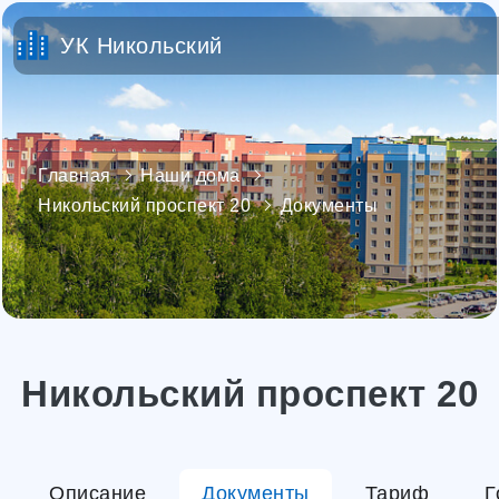
УК Никольский
Главная
Наши дома
Никольский проспект 20
Документы
Никольский проспект 20
Описание
Документы
Тариф
Г