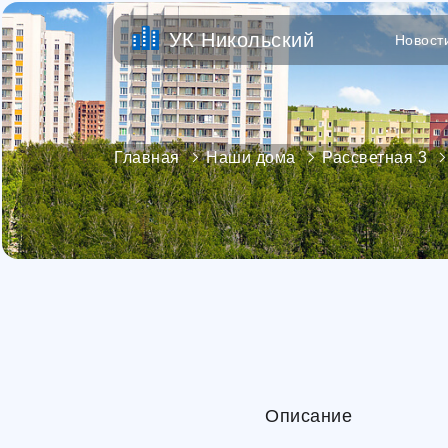
УК Никольский
Новост
Главная
Наши дома
Рассветная 3
Описание