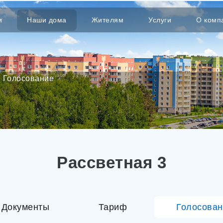
и
Наши дома
Жителям
Услуги
О комп
Голосование
Рассветная 3
Документы
Тариф
Голосован