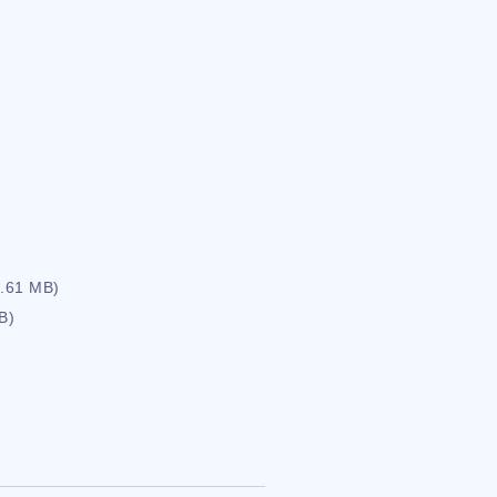
2.61 MB)
B)