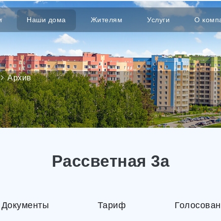
и
Наши дома
Жителям
Услуги
О комп
Архив
Рассветная 3а
Документы
Тариф
Голосован