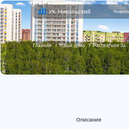
УК Никольский
Новост
Главная
Наши дома
Рассветная 3а
Описание